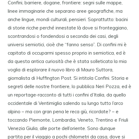
Confini, barriere, dogane, frontiere: segni sulle mappe,
linee immaginarie che separano aree geografiche, ma
anche lingue, mondi culturali, pensieri. Soprattutto: bacini
di storie ricche perché innestate là dove si fronteggiano,
scontrandosi o fondendosi a seconda dei casi, degli
universi semiotici, cioè che “fanno senso”. Di confini mi è
capitato di occuparmi spesso proprio in semiotica, ed è
da questa antica curiosità che è stata solleticata la mia
voglia di esplorare il nuovo libro di Mauro Suttora,
giornalista di Huffington Post. Si intitola Confini. Storia e
segreti delle nostre frontiere, lo pubblica Neri Pozza, ed è
un reportage-racconto di tutti i confini d’Italia, da quello
occidentale di Ventimiglia salendo su lungo tutto l’arco
alpino – ma con gran pena le reca giù, ricordate? – e
toccando Piemonte, Lombardia, Veneto, Trentino e Friuli
Venezia Giulia, alle porte dell’oriente. Sono dunque
partita per il viaggio a pochi chilometri da casa, dove si