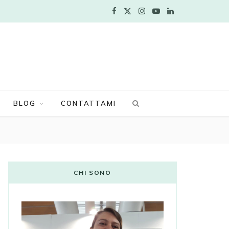
F
X
I
Y
L
a
(
n
o
i
c
T
s
u
n
e
w
t
T
k
b
i
a
u
e
BLOG
CONTATTAMI
o
t
g
b
d
o
t
r
e
I
k
e
a
n
CHI SONO
r
m
)