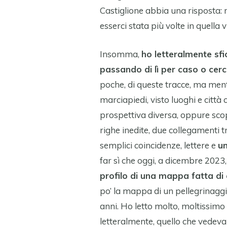
Castiglione abbia una risposta: m
esserci stata più volte in quella vi
Insomma,
ho letteralmente sfio
passando di lì per caso o cerc
poche, di queste tracce, ma men
marciapiedi, visto luoghi e citt
prospettiva diversa, oppure sco
righe inedite, due collegamenti 
semplici coincidenze, lettere e
un
far sì che oggi, a dicembre 2023,
profilo di una mappa fatta di c
po’ la mappa di un pellegrinaggio
anni. Ho letto molto, moltissimo d
letteralmente, quello che vedeva 