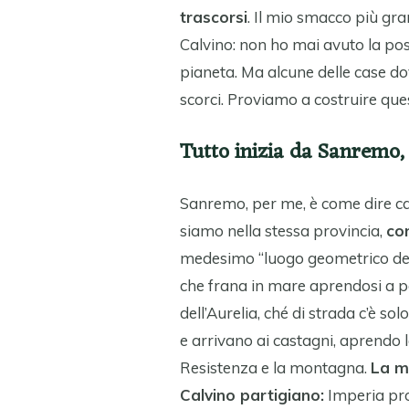
trascorsi
. Il mio smacco più gr
Calvino: non ho mai avuto la possi
pianeta. Ma alcune delle case do
scorci. Proviamo a costruire ques
Tutto inizia da Sanremo,
Sanremo, per me, è come dire cas
siamo nella stessa provincia,
co
medesimo “luogo geometrico dell’
che frana in mare aprendosi a pon
dell’Aurelia, ché di strada c’è sol
e arrivano ai castagni, aprendo la
Resistenza e la montagna.
La m
Calvino partigiano:
Imperia pro