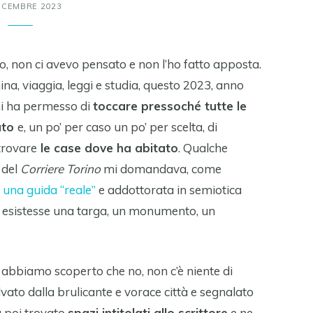
ICEMBRE 2023
, non ci avevo pensato e non l’ho fatto apposta.
a, viaggia, leggi e studia, questo 2023, anno
 mi ha permesso di
toccare pressoché tutte le
suto
e, un po’ per caso un po’ per scelta, di
trovare
le case dove ha abitato
. Qualche
 del
Corriere Torino
mi domandava, come
i
una guida “reale”
e addottorata in semiotica
no esistesse una targa, un monumento, un
abbiamo scoperto che no, non c’è niente di
lvato dalla brulicante e vorace città e segnalato
a poi trovato
spazi intitolati allo scrittore
e ne