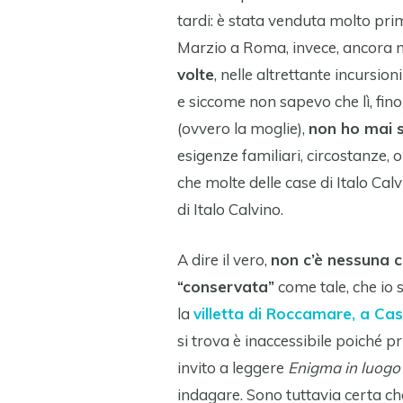
tardi: è stata venduta molto pri
Marzio a Roma, invece, ancora 
volte
, nelle altrettante incursi
e siccome non sapevo che lì, fin
(ovvero la moglie),
non ho mai s
esigenze familiari, circostanze, 
che molte delle case di Italo Cal
di Italo Calvino.
A dire il vero,
non c’è nessuna c
“conservata”
come tale, che io 
la
villetta di Roccamare, a Cas
si trova è inaccessibile poiché pr
invito a leggere
Enigma in luogo
indagare. Sono tuttavia certa che 