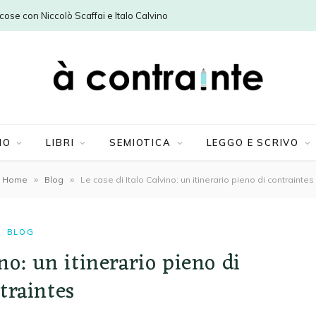
e cose con Niccolò Scaffai e Italo Calvino
MO
LIBRI
SEMIOTICA
LEGGO E SCRIVO
»
»
Home
Blog
Le case di Italo Calvino: un itinerario pieno di contraintes
BLOG
ino: un itinerario pieno di
traintes