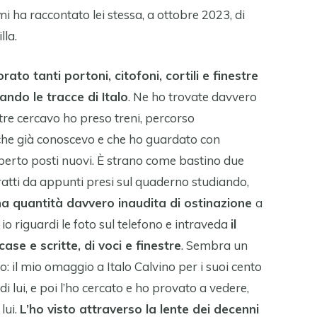
i ha raccontato lei stessa, a ottobre 2023, di
lla.
rato tanti portoni, citofoni, cortili e finestre
ando le tracce di Italo
. Ne ho trovate davvero
tre cercavo ho preso treni, percorso
à che già conoscevo e che ho guardato con
perto posti nuovi. È strano come bastino due
tratti da appunti presi sul quaderno studiando,
a quantità davvero inaudita di ostinazione
a
 io riguardi le foto sul telefono e intraveda
il
ase e scritte, di voci e finestre
. Sembra un
: il mio omaggio a Italo Calvino per i suoi cento
i lui, e poi l’ho cercato e ho provato a vedere,
lui.
L’ho visto attraverso la lente dei decenni