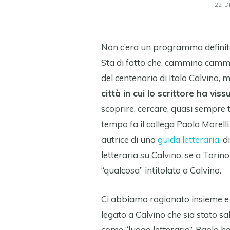
22 D
Non c’era un programma definito
Sta di fatto che, cammina cammin
del centenario di Italo Calvino,
città in cui lo scrittore ha vis
scoprire, cercare, quasi sempre 
tempo fa il collega Paolo Morelli
autrice di una
guida letteraria
, d
letteraria su Calvino, se a Tori
“qualcosa” intitolato a Calvino.
Ci abbiamo ragionato insieme e 
legato a Calvino che sia stato sa
come “luogo letterario”. Paolo h