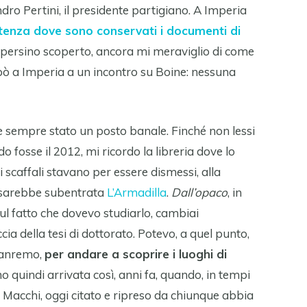
ro Pertini, il presidente partigiano. A Imperia
sistenza dove sono conservati i documenti di
persino scoperto, ancora mi meraviglio di come
pò a Imperia a un incontro su Boine: nessuna
empre stato un posto banale. Finché non lessi
do fosse il 2012, mi ricordo la libreria dove lo
li scaffali stavano per essere dismessi, alla
 sarebbe subentrata
L’Armadilla
.
Dall’opaco
, in
 sul fatto che dovevo studiarlo, cambiai
ccia della tesi di dottorato. Potevo, a quel punto,
 Sanremo,
per andare a scoprire i luoghi di
no quindi arrivata così, anni fa, quando, in tempi
Macchi, oggi citato e ripreso da chiunque abbia