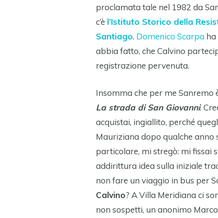
proclamata tale nel 1982 da Sand
c’è
l’Istituto Storico della Re
Santiago
.
Domenico Scarpa
ha 
abbia fatto, che Calvino parteci
registrazione pervenuta.
Insomma che per me Sanremo è s
La strada di San Giovanni
. Cre
acquistai, ingiallito, perché queg
Mauriziana dopo qualche anno
particolare, mi stregò: mi fissai
addirittura idea sulla iniziale tra
non fare un viaggio in bus per
Calvino
? A Villa Meridiana ci so
non sospetti, un anonimo Marco 