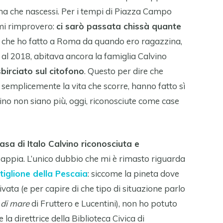
ma che nascessi. Per i tempi di Piazza Campo
mi rimprovero:
ci sarò passata chissà quante
oni che ho fatto a Roma da quando ero ragazzina,
o al 2018, abitava ancora la famiglia Calvino
birciato sul citofono
. Questo per dire che
o semplicemente la vita che scorre, hanno fatto sì
vino non siano più, oggi, riconosciute come case
asa di Italo Calvino riconosciuta e
sappia. L’unico dubbio che mi è rimasto riguarda
tiglione della Pescaia
: siccome la pineta dove
ivata (e per capire di che tipo di situazione parlo
 di mare
di Fruttero e Lucentini), non ho potuto
la direttrice della Biblioteca Civica di