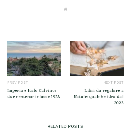
W
e
b
s
i
t
e
PREV POST
NEXT POST
Imperia e Italo Calvino:
Libri da regalare a
due centenari classe 1923
Natale: qualche idea dal
2023
RELATED POSTS