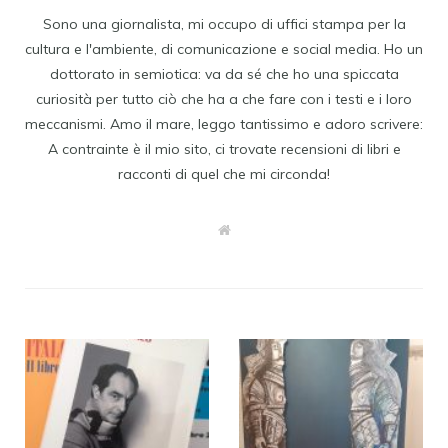
Sono una giornalista, mi occupo di uffici stampa per la
cultura e l'ambiente, di comunicazione e social media. Ho un
dottorato in semiotica: va da sé che ho una spiccata
curiosità per tutto ciò che ha a che fare con i testi e i loro
meccanismi. Amo il mare, leggo tantissimo e adoro scrivere:
A contrainte è il mio sito, ci trovate recensioni di libri e
racconti di quel che mi circonda!
W
e
b
s
i
t
e