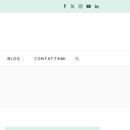
F
X
I
Y
L
a
(
n
o
i
c
T
s
u
n
e
w
t
T
k
b
i
a
u
e
BLOG
CONTATTAMI
o
t
g
b
d
o
t
r
e
I
k
e
a
n
r
m
)