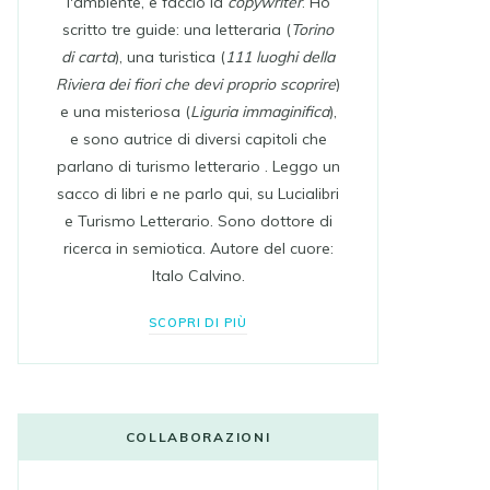
l'ambiente, e faccio la
copywriter
. Ho
scritto tre guide: una letteraria (
Torino
di carta
), una turistica (
111 luoghi della
Riviera dei fiori che devi proprio scoprire
)
e una misteriosa (
Liguria immaginifica
),
e sono autrice di diversi capitoli che
parlano di turismo letterario . Leggo un
sacco di libri e ne parlo qui, su Lucialibri
e Turismo Letterario. Sono dottore di
ricerca in semiotica. Autore del cuore:
Italo Calvino.
SCOPRI DI PIÙ
COLLABORAZIONI