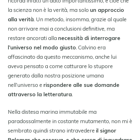
ricorda infatti un dato importantissimo, e cioè che
la scienza non è la verità, ma solo
un approccio
alla verità
. Un metodo, insomma, grazie al quale
non arrivare mai a conclusioni definitive, ma
restare ancorati alla
necessità di interrogare
l’universo nel modo giusto
. Calvino era
affascinato da questo meccanismo, anche lui
aveva pensato a come catturare lo stupore
generato dalla nostra posizione umana
nell’universo e
rispondere alle sue domande
attraverso la letteratura
.
Nella distesa marina immutabile ma
paradossalmente in costante mutamento, non mi è
sembrato quindi strano intravedere
il signor
Palomar che osserva, e che cerca di inquadrare