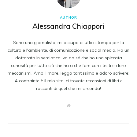
AUTHOR
Alessandra Chiappori
Sono una giornalista, mi occupo di uffici stampa per la
cultura e l'ambiente, di comunicazione e social media. Ho un
dottorato in semiotica: va da sé che ho una spiccata
curiosità per tutto ciò che ha a che fare con i testi e i loro
meccanismi. Amo il mare, leggo tantissimo e adoro scrivere:
A contrainte è il mio sito, ci trovate recensioni di libri e
racconti di quel che mi circonda!
W
e
b
s
i
t
e