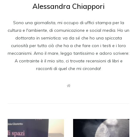
Alessandra Chiappori
Sono una giornalista, mi occupo di uffici stampa per la
cultura e l'ambiente, di comunicazione e social media. Ho un
dottorato in semiotica: va da sé che ho una spiccata
curiosità per tutto ciò che ha a che fare con i testi e i loro
meccanismi. Amo il mare, leggo tantissimo e adoro scrivere:
A contrainte è il mio sito, ci trovate recensioni di libri e
racconti di quel che mi circonda!
W
e
b
s
i
t
e