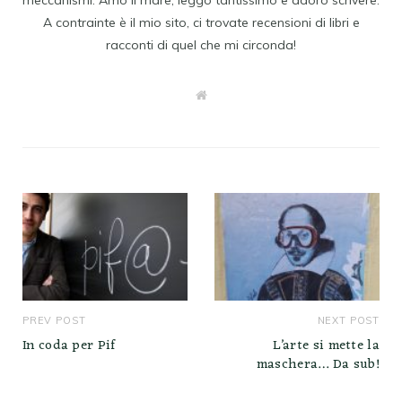
meccanismi. Amo il mare, leggo tantissimo e adoro scrivere:
A contrainte è il mio sito, ci trovate recensioni di libri e
racconti di quel che mi circonda!
W
e
b
s
i
t
e
PREV POST
NEXT POST
In coda per Pif
L’arte si mette la
maschera… Da sub!