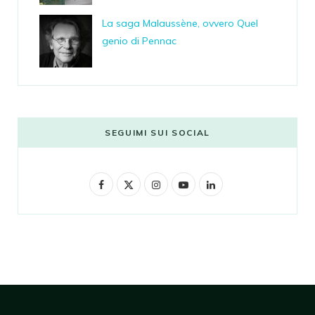
La saga Malaussène, ovvero Quel
genio di Pennac
SEGUIMI SUI SOCIAL
F
X
I
Y
L
a
(
n
o
i
c
T
s
u
n
e
w
t
T
k
b
i
a
u
e
o
t
g
b
d