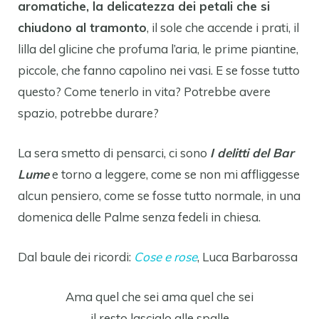
aromatiche, la delicatezza dei petali che si
chiudono al tramonto
, il sole che accende i prati, il
lilla del glicine che profuma l’aria, le prime piantine,
piccole, che fanno capolino nei vasi. E se fosse tutto
questo? Come tenerlo in vita? Potrebbe avere
spazio, potrebbe durare?
La sera smetto di pensarci, ci sono
I delitti del Bar
Lume
e torno a leggere, come se non mi affliggesse
alcun pensiero, come se fosse tutto normale, in una
domenica delle Palme senza fedeli in chiesa.
Dal baule dei ricordi:
Cose e rose
, Luca Barbarossa
Ama quel che sei ama quel che sei
il resto lascialo alle spalle