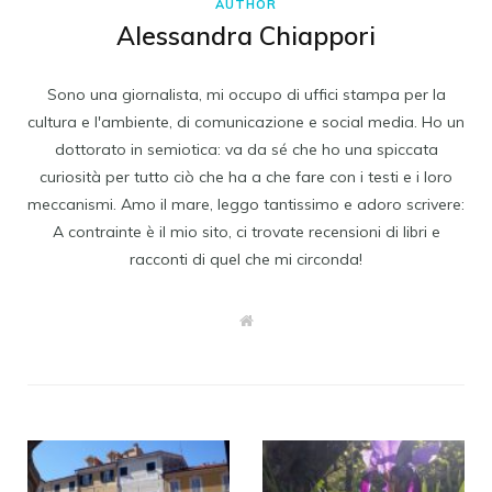
AUTHOR
Alessandra Chiappori
Sono una giornalista, mi occupo di uffici stampa per la
cultura e l'ambiente, di comunicazione e social media. Ho un
dottorato in semiotica: va da sé che ho una spiccata
curiosità per tutto ciò che ha a che fare con i testi e i loro
meccanismi. Amo il mare, leggo tantissimo e adoro scrivere:
A contrainte è il mio sito, ci trovate recensioni di libri e
racconti di quel che mi circonda!
W
e
b
s
i
t
e