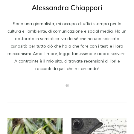
Alessandra Chiappori
Sono una giornalista, mi occupo di uffici stampa per la
cultura e l'ambiente, di comunicazione e social media. Ho un
dottorato in semiotica: va da sé che ho una spiccata
curiosità per tutto ciò che ha a che fare con i testi e i loro
meccanismi. Amo il mare, leggo tantissimo e adoro scrivere:
A contrainte è il mio sito, ci trovate recensioni di libri e
racconti di quel che mi circonda!
W
e
b
s
i
t
e