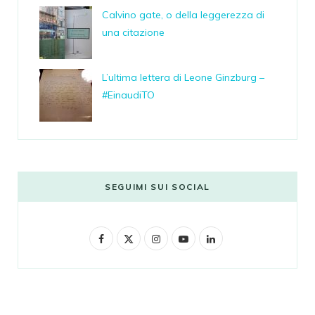
Calvino gate, o della leggerezza di
una citazione
L’ultima lettera di Leone Ginzburg –
#EinaudiTO
SEGUIMI SUI SOCIAL
F
X
I
Y
L
a
(
n
o
i
c
T
s
u
n
e
w
t
T
k