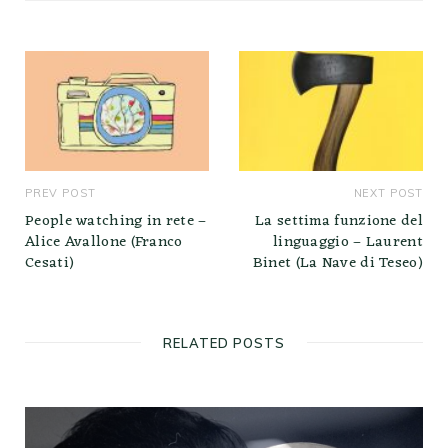
t
e
PREV POST
NEXT POST
People watching in rete –
La settima funzione del
Alice Avallone (Franco
linguaggio – Laurent
Cesati)
Binet (La Nave di Teseo)
RELATED POSTS