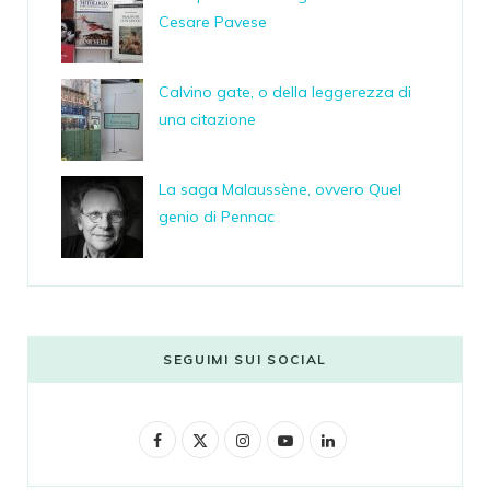
Cesare Pavese
Calvino gate, o della leggerezza di
una citazione
La saga Malaussène, ovvero Quel
genio di Pennac
SEGUIMI SUI SOCIAL
F
X
I
Y
L
a
(
n
o
i