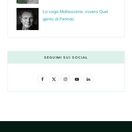
La saga Malaussène, ovvero Quel
genio di Pennac
SEGUIMI SUI SOCIAL
F
X
I
Y
L
a
(
n
o
i
c
T
s
u
n
e
w
t
T
k
b
i
a
u
e
o
t
g
b
d