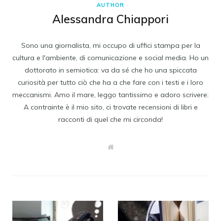
AUTHOR
Alessandra Chiappori
Sono una giornalista, mi occupo di uffici stampa per la
cultura e l'ambiente, di comunicazione e social media. Ho un
dottorato in semiotica: va da sé che ho una spiccata
curiosità per tutto ciò che ha a che fare con i testi e i loro
meccanismi. Amo il mare, leggo tantissimo e adoro scrivere:
A contrainte è il mio sito, ci trovate recensioni di libri e
racconti di quel che mi circonda!
W
e
b
s
i
t
e