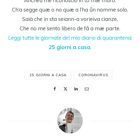
Ancheu me riconoscio in to mæ müro.
Ch’a segge quæ o no quæ a l’ha ûn nomme solo.
Saiä che in sta seiann-a vorieiva cianze,
Che no me sento libero de fâ a mæ parte.
Leggi tutte le giornate del mio diario di quarantena:
25 giorni a casa
.
25 GIORNI A CASA
CORONAVIRUS