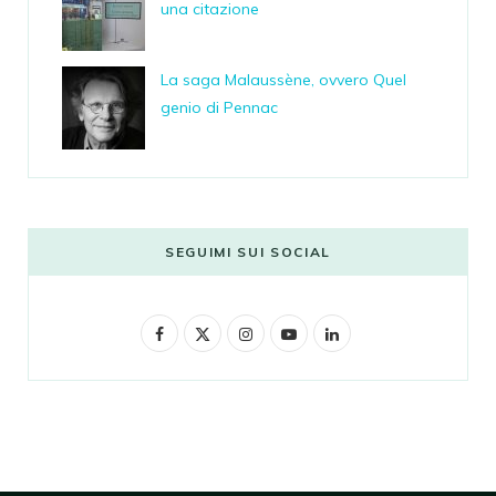
una citazione
La saga Malaussène, ovvero Quel
genio di Pennac
SEGUIMI SUI SOCIAL
F
X
I
Y
L
a
(
n
o
i
c
T
s
u
n
e
w
t
T
k
b
i
a
u
e