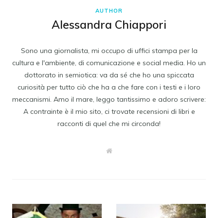
AUTHOR
Alessandra Chiappori
Sono una giornalista, mi occupo di uffici stampa per la
cultura e l'ambiente, di comunicazione e social media. Ho un
dottorato in semiotica: va da sé che ho una spiccata
curiosità per tutto ciò che ha a che fare con i testi e i loro
meccanismi. Amo il mare, leggo tantissimo e adoro scrivere:
A contrainte è il mio sito, ci trovate recensioni di libri e
racconti di quel che mi circonda!
W
e
b
s
i
t
e