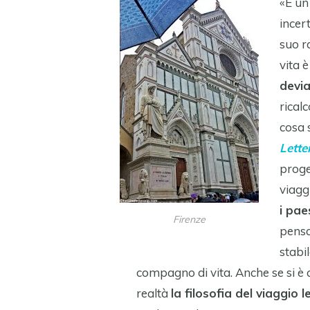
«È un 
incer
suo r
vita è
devia
rical
cosa s
Lette
proge
viagg
i pae
Firenze
pensa
stabi
compagno di vita. Anche se si è 
realtà
la filosofia del viaggio le