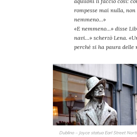
aquiloni li faccio così: co
rompesse mai nulla, non a
nemmeno…»
«E nemmeno…» disse Liber
navi…» scherzò Lena. «Un
perché si ha paura delle
Dublino – Joyce statua Earl Street Nort