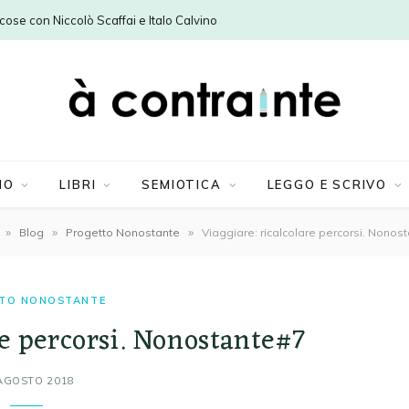
e cose con Niccolò Scaffai e Italo Calvino
MO
LIBRI
SEMIOTICA
LEGGO E SCRIVO
»
»
»
Blog
Progetto Nonostante
Viaggiare: ricalcolare percorsi. Nonos
TO NONOSTANTE
re percorsi. Nonostante#7
AGOSTO 2018