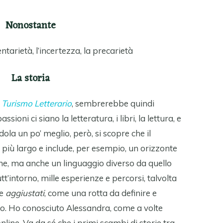
Nonostante
ntarietà, l’incertezza, la precarietà
La storia
o
Turismo Letterario
, sembrerebbe quindi
ioni ci siano la letteratura, i libri, la lettura, e
la un po’ meglio, però, si scopre che il
n più largo e include, per esempio, un orizzonte
e, ma anche un linguaggio diverso da quello
utt’intorno, mille esperienze e percorsi, talvolta
te
aggiustati
, come una rotta da definire e
sso. Ho conosciuto Alessandra, come a volte
online. Va da sé che i primi scambi di storie tra