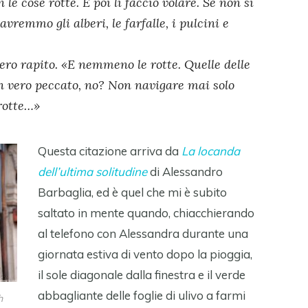
n le cose rotte. E poi li faccio volare. Se non si
vremmo gli alberi, le farfalle, i pulcini e
o rapito. «E nemmeno le rotte. Quelle delle
 vero peccato, no? Non navigare mai solo
 rotte…»
Questa citazione arriva da
La locanda
dell’ultima solitudine
di Alessandro
Barbaglia, ed è quel che mi è subito
saltato in mente quando, chiacchierando
al telefono con Alessandra durante una
giornata estiva di vento dopo la pioggia,
il sole diagonale dalla finestra e il verde
abbagliante delle foglie di ulivo a farmi
h