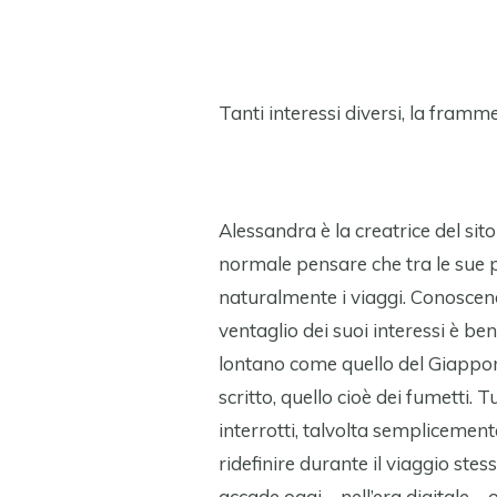
Tanti interessi diversi, la framme
Alessandra è la creatrice del sit
normale pensare che tra le sue pass
naturalmente i viaggi. Conoscendo
ventaglio dei suoi interessi è be
lontano come quello del Giappon
scritto, quello cioè dei fumetti. T
interrotti, talvolta semplicemen
ridefinire durante il viaggio ste
accade oggi – nell’era digitale – 