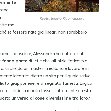
temente
brano
n
Kyoto, tempio Kiyomizudera
rotte mai
ché se fossero nate già lineari, non sarebbero
siamo conosciute, Alessandra ha buttato sul
e fanno parte di lei
, e che, all’inizio, faticavo a
ra, uscire da un master in editoria e lavorare in
ente ideatrice dietro un sito per il quale scrivo
diato giapponese, e disegnato fumetti
. Logico
are i fili della maglia fosse esattamente questa:
questo
universo di cose diversissime tra loro
?