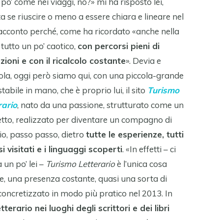
po’ come nei viaggi, no?» mi ha risposto lei,
ta se riuscire o meno a essere chiara e lineare nel
acconto perché, come ha ricordato «anche nella
 tutto un po’ caotico,
con percorsi pieni di
zioni e con il ricalcolo costante
». Devia e
cola, oggi però siamo qui, con una piccola-grande
tabile in mano, che è proprio lui, il sito
Turismo
rario
, nato da una passione, strutturato come un
tto, realizzato per diventare un compagno di
io, passo passo, dietro
tutte le esperienze, tutti
si visitati e i linguaggi scoperti
. «In effetti – ci
 un po’ lei –
Turismo Letterario
è l’unica cosa
le, una presenza costante, quasi una sorta di
concretizzato in modo più pratico nel 2013. In
tterario nei luoghi degli scrittori e dei libri