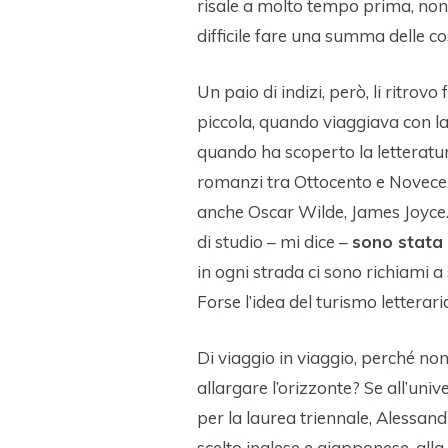
risale a molto tempo prima, n
difficile fare una summa delle co
Un paio di indizi, però, li ritrovo
piccola, quando viaggiava con la
quando ha scoperto la letteratura
romanzi tra Ottocento e Novecen
anche Oscar Wilde, James Joyce. «
di studio – mi dice –
sono stata 
in ogni strada ci sono richiami a s
Forse l’idea del turismo letterario 
Di viaggio in viaggio, perché no
allargare l’orizzonte? Se all’unive
per la laurea triennale, Alessan
scelto inglese e giapponese, alla