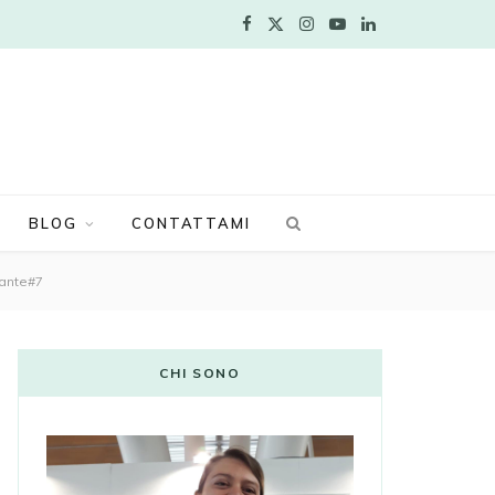
F
X
I
Y
L
a
(
n
o
i
c
T
s
u
n
e
w
t
T
k
b
i
a
u
e
BLOG
CONTATTAMI
o
t
g
b
d
tante#7
o
t
r
e
I
k
e
a
n
CHI SONO
r
m
)