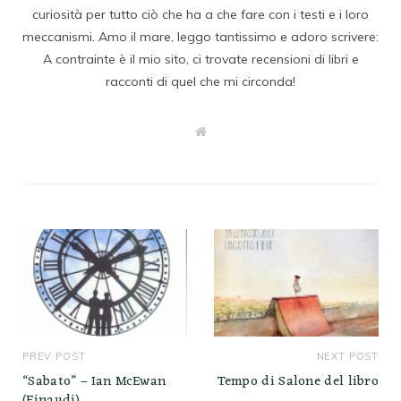
curiosità per tutto ciò che ha a che fare con i testi e i loro
meccanismi. Amo il mare, leggo tantissimo e adoro scrivere:
A contrainte è il mio sito, ci trovate recensioni di libri e
racconti di quel che mi circonda!
W
e
b
s
i
t
e
PREV POST
NEXT POST
“Sabato” – Ian McEwan
Tempo di Salone del libro
(Einaudi)