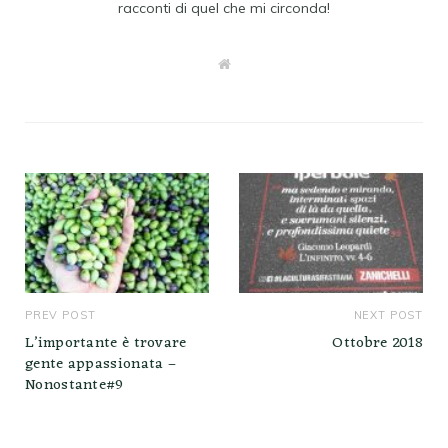
racconti di quel che mi circonda!
W
e
b
s
i
t
e
PREV POST
NEXT POST
L’importante è trovare
Ottobre 2018
gente appassionata –
Nonostante#9