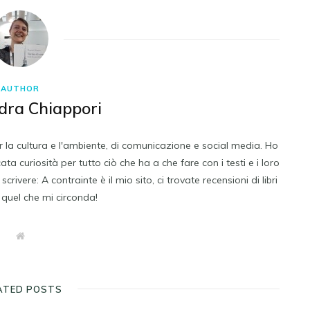
AUTHOR
dra Chiappori
 la cultura e l'ambiente, di comunicazione e social media. Ho
a curiosità per tutto ciò che ha a che fare con i testi e i loro
vere: A contrainte è il mio sito, ci trovate recensioni di libri
i quel che mi circonda!
W
e
b
s
i
t
ATED POSTS
e