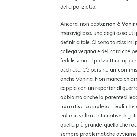
della poliziotta.
Ancora, non basta:
non è Vanina
meravigliosa, uno degli assoluti 
definirla tale. Ci sono tantissim
collega vegana e del nord che pe
fedelissimo al poliziottino appe
occhiata. C’è persino
un commiss
anche Vanina. Non manca chiaram
coppia con un reporter di guerra
abbiamo anche la parentesi lega
narrativa completa, rivoli che 
volta in volta continuative, legat
quella più grande, quella che rac
sempre problematiche ovviament