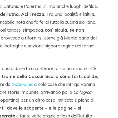
a: Catania e Palermo, sì, ma anche luoghi defilati,
 dell’Etna, Aci Trezza
. Tra una località e l’altra,
ncabile nota che fa felici tutti: la cucina siciliana.
osì tenace, simpatica,
così sicula, se non
ui provvede a rifornirsi, come già Montalbano dal
ie, botteghe e anziane signore regine dei fornelli
basta di certo a conferire forza ai romanzi. C’è
e trame della Cassar Scalia sono forti, solide,
ire da
Sabbia nera
, cold case che intriga Vanina
iche storie impunite, arrivando poi a
La logica
 copertina) per un altro caso intricato e pieno di
nti, dove le scoperte – e le pagine – si
serrate
e tante volte grazie a flash dell’intuito