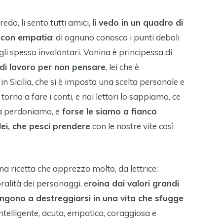
edo, li sento tutti amici,
li vedo in un quadro di
e con empatia
: di ognuno conosco i punti deboli
bagli spesso involontari. Vanina è principessa di
i lavoro per non pensare
, lei che è
n Sicilia, che si è imposta una scelta personale e
orna a fare i conti, e noi lettori lo sappiamo, ce
la perdoniamo, e
forse le siamo a fianco
i, che pesci prendere
con le nostre vite così
una ricetta che apprezzo molto, da lettrice:
coralità dei personaggi, e
roina dai valori grandi
ringono a destreggiarsi in una vita che sfugge
intelligente, acuta, empatica, coraggiosa e