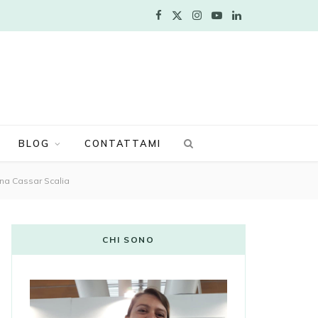
F
X
I
Y
L
a
(
n
o
i
c
T
s
u
n
e
w
t
T
k
b
i
a
u
e
BLOG
CONTATTAMI
o
t
g
b
d
tina Cassar Scalia
o
t
r
e
I
k
e
a
n
CHI SONO
r
m
)