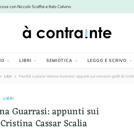
e cose con Niccolò Scaffai e Italo Calvino
MO
LIBRI
SEMIOTICA
LEGGO E SCRIVO
»
»
Libri
Perché ci piace Vanina Guarrasi: appunti sui romanzi gialli di Cris
LIBRI
ina Guarrasi: appunti sui
 Cristina Cassar Scalia