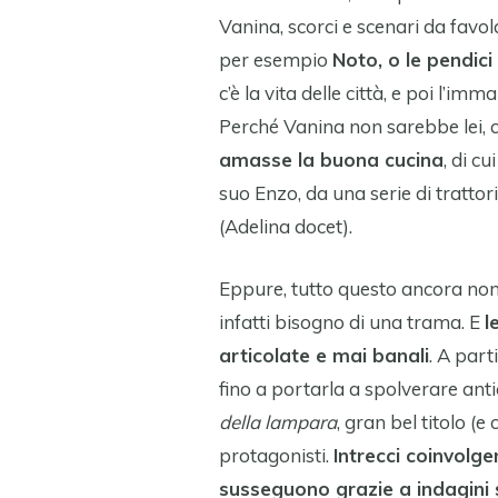
Vanina, scorci e scenari da favol
per esempio
Noto, o le pendici
c’è la vita delle città, e poi l’imma
Perché Vanina non sarebbe lei, c
amasse la buona cucina
, di c
suo Enzo, da una serie di trattor
(Adelina docet).
Eppure, tutto questo ancora non 
infatti bisogno di una trama. E
l
articolate e mai banali
. A part
fino a portarla a spolverare ant
della lampara
, gran bel titolo (e
protagonisti.
Intrecci coinvolge
susseguono grazie a indagini 