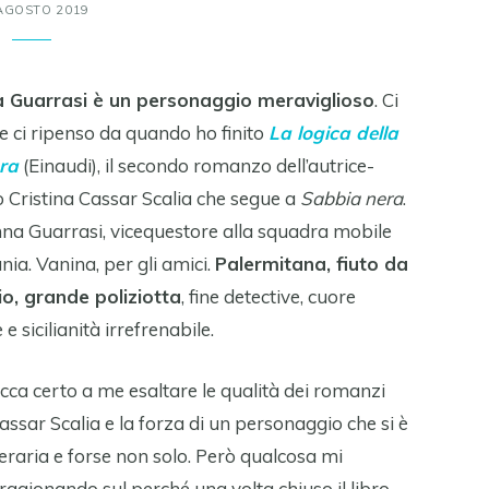
AGOSTO 2019
 Guarrasi è un personaggio meraviglioso
. Ci
e ci ripenso da quando ho finito
La logica della
ra
(Einaudi), il secondo romanzo dell’autrice-
 Cristina Cassar Scalia che segue a
Sabbia nera
.
na Guarrasi, vicequestore alla squadra mobile
nia. Vanina, per gli amici.
Palermitana, fiuto da
o, grande poliziotta
, fine detective, cuore
e sicilianità irrefrenabile.
cca certo a me esaltare le qualità dei romanzi
assar Scalia e la forza di un personaggio che si è
teraria e forse non solo. Però qualcosa mi
agionando sul perché una volta chiuso il libro