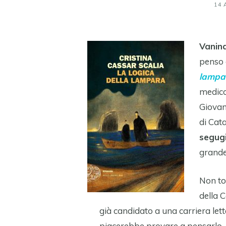
14 
Vanina
penso 
lampa
medico
Giovan
di Cata
segugi
grande 
Non to
della C
già candidato a una carriera let
piacerebbe provare a pensarlo, r