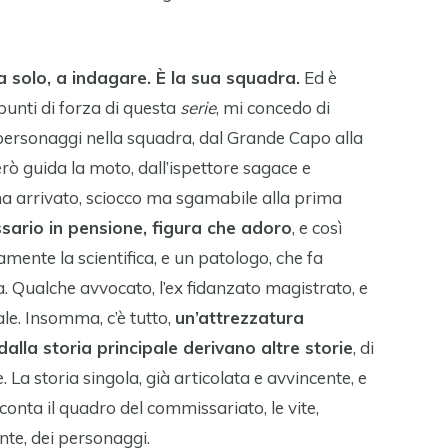
 solo, a indagare. È la sua squadra.
Ed è
punti di forza di questa
serie
, mi concedo di
i personaggi nella squadra, dal Grande Capo alla
rò guida la moto, dall’ispettore sagace e
na arrivato, sciocco ma sgamabile alla prima
ario in pensione, figura che adoro
, e così
ente la scientifica, e un patologo, che fa
. Qualche avvocato, l’ex fidanzato magistrato, e
le. Insomma, c’è tutto,
un’attrezzatura
dalla storia principale derivano altre storie
, di
e. La storia singola, già articolata e avvincente, e
conta il quadro del commissariato, le vite,
e, dei personaggi.