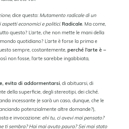
zione
, dice questo:
Mutamento radicale di un
 aspetti economici e politici
.
Radicale
. Ma come,
 tutto questo? L’arte, che non mette le mani della
el mondo quotidiano? L’arte è forse la prima e
 questo sempre, costantemente,
perché l’arte è –
così non fosse, l’arte sarebbe ingabbiata,
e, evita di addormentarsi
, di abituarsi, di
e della superficie, degli stereotipi, dei cliché.
anda incessante (e sarà un caso, dunque, che le
anciando potenzialmente altre domande?),
posta e invocazione:
ehi tu, ci avevi mai pensato?
me ti sembra? Hai mai avuto paura? Sei mai stato