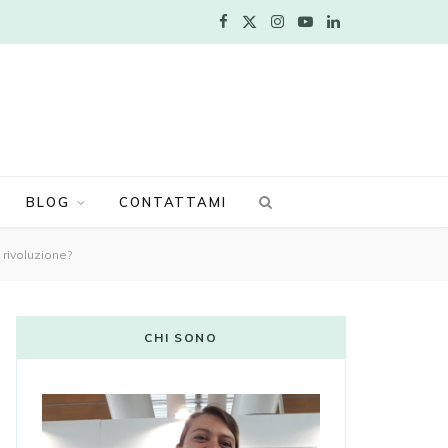
F
X
I
Y
L
a
(
n
o
i
c
T
s
u
n
e
w
t
T
k
b
i
a
u
e
BLOG
CONTATTAMI
o
t
g
b
d
 rivoluzione?
o
t
r
e
I
k
e
a
n
CHI SONO
r
m
)