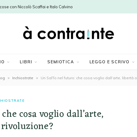
e cose con Niccolò Scaffai e Italo Calvino
MO
LIBRI
SEMIOTICA
LEGGO E SCRIVO
»
»
log
Inchiostrate
Un SalTo nel futuro: che cosa voglio dall’arte, libertà o
CHIOSTRATE
che cosa voglio dall’arte,
o rivoluzione?