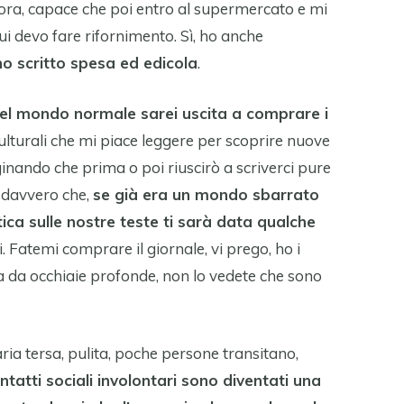
ivora, capace che poi entro al supermercato e mi
ui devo fare rifornimento. Sì, ho anche
ho scritto spesa ed edicola
.
el mondo normale sarei uscita a comprare i
i culturali che mi piace leggere per scoprire nuove
ginando che prima o poi riuscirò a scriverci pure
di davvero che,
se già era un mondo sbarrato
tica sulle nostre teste ti sarà data qualche
 Fatemi comprare il giornale, vi prego, ho i
ta da occhiaie profonde, non lo vedete che sono
aria tersa, pulita, poche persone transitano,
ntatti sociali involontari sono diventati una