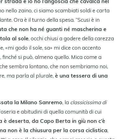
r strada e io ho l’angoscia che cavalca nel
o nello zaino, ci siamo scambiati soldi e carta
ante. Ora è il turno della spesa. “Scusi è in
 tuta che non ha né guanti né mascherina e
tola al sole
, occhi chiusi a godere della carezza
de, «mi godo il sole, sa» mi dice con accento
, finché si può, almeno quello. Mica come a
rd che sembra lontano, che non sembriamo noi,
re, ma parla al plurale,
è una tessera di una
ssata la Milano Sanremo
, la
classicissima di
 tifoseria e abitudini di quella comunità di cui
 è deserta, da Capo Berta in giù non c’è
ma non è la chiusura per la corsa ciclistica
,