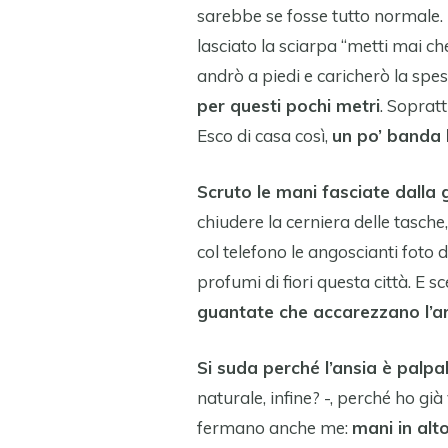
sarebbe se fosse tutto normale. H
lasciato la sciarpa “metti mai che 
andrò a piedi e caricherò la spes
per questi pochi metri
. Sopratt
Esco di casa così,
un po’ banda 
Scruto le mani fasciate dall
chiudere la cerniera delle tasche,
col telefono le angoscianti foto 
profumi di fiori questa città. E 
guantate che accarezzano l’ar
Si suda perché l’ansia è palpab
naturale, infine? -, perché ho gi
fermano anche me:
mani in alto