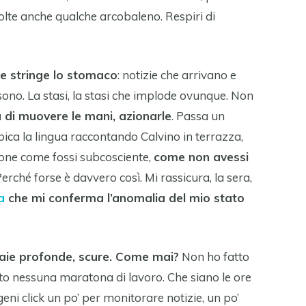
volte anche qualche arcobaleno. Respiri di
he stringe lo stomaco
: notizie che arrivano e
 sono. La stasi, la stasi che implode ovunque. Non
 di muovere le mani, azionarle
. Passa un
pica la lingua raccontando Calvino in terrazza,
ione come fossi subcosciente,
come non avessi
Perché forse è davvero così. Mi rassicura, la sera,
a
che mi conferma l’anomalia del mio stato
iaie profonde, scure. Come mai?
Non ho fatto
tto nessuna maratona di lavoro. Che siano le ore
geni click un po’ per monitorare notizie, un po’