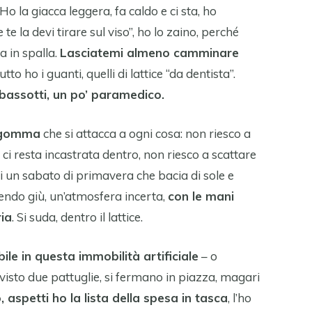
o la giacca leggera, fa caldo e ci sta, ho
te la devi tirare sul viso”, ho lo zaino, perché
a in spalla.
Lasciatemi almeno camminare
utto ho i guanti, quelli di lattice “da dentista”.
bassotti, un po’ paramedico.
a gomma
che si attacca a ogni cosa: non riesco a
 ci resta incastrata dentro, non riesco a scattare
di un sabato di primavera che bacia di sole e
scendo giù, un’atmosfera incerta,
con le mani
ia
. Si suda, dentro il lattice.
ile in questa immobilità artificiale
– o
à visto due pattuglie, si fermano in piazza, magari
, aspetti ho la lista della spesa in tasca
, l’ho