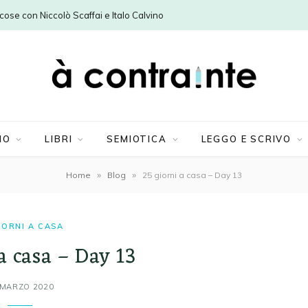
e cose con Niccolò Scaffai e Italo Calvino
MO
LIBRI
SEMIOTICA
LEGGO E SCRIVO
»
»
Home
Blog
25 giorni a casa – Day 13
IORNI A CASA
a casa – Day 13
 MARZO 2020