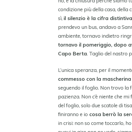
no, è la chiusura perché siamo tu
condizione più della casa, della 
sì,
il silenzio è la cifra distintiv
prendevo un bus, andavo a Sanr
ambiente, tornavo indietro ringra
tornavo il pomeriggio, dopo av
Capo Berta
. Taglio del nastro
L’unica speranza, per il momento,
commesso con la mascherina
seguendo il foglio. Non trovo la fa
pazienza. Non c’è niente che mi f
del foglio, solo due scatole di ti
finiranno e io
cosa berrò la sera
in crisi: non so come toccarlo, h
nuovi in giro non ne vedo, siamo