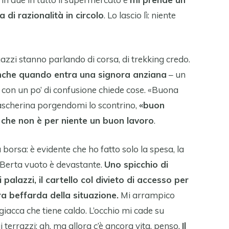
 di razionalità in circolo
. Lo lascio lì: niente
azzi stanno parlando di corsa, di trekking credo.
anche quando entra una signora anziana
– un
 con un po’ di confusione chiede cose. «Buona
mascherina porgendomi lo scontrino,
«buon
che non è per niente un buon lavoro
.
 borsa: è evidente che ho fatto solo la spesa, la
 Berta vuoto è devastante.
Uno spicchio di
i palazzi, il cartello col divieto di accesso per
ra beffarda della situazione.
Mi arrampico
 giacca che tiene caldo. L’occhio mi cade su
terrazzi: ah, ma allora c’è ancora vita, penso.
Il