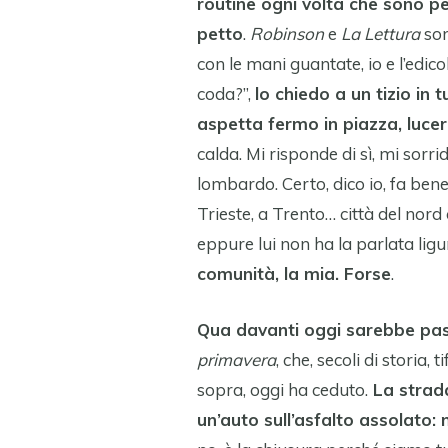
routine ogni volta che sono pe
petto
.
Robinson
e
La Lettura
son
con le mani guantate, io e l’edicol
coda?”,
lo chiedo a un tizio in
aspetta fermo in piazza, lucer
calda. Mi risponde di sì, mi sorri
lombardo. Certo, dico io, fa bene
Trieste, a Trento… città del no
eppure lui non ha la parlata ligu
comunità, la mia. Forse
.
Qua davanti oggi sarebbe pa
primavera
, che, secoli di storia,
sopra, oggi ha ceduto.
La strada
un’auto sull’asfalto assolato: 