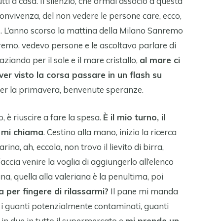
tti a casa. Il silenzio, che ormai associo a questa
convivenza, del non vedere le persone care, ecco,
a
. L’anno scorso la mattina della Milano Sanremo
emo, vedevo persone e le ascoltavo parlare di
ziando per il sole e il mare cristallo,
al mare ci
er visto la corsa passare in un flash su
 per la primavera, benvenute speranze.
 è riuscire a fare la spesa.
È il mio turno, il
 mi chiama
. Cestino alla mano, inizio la ricerca
rina, ah, eccola, non trovo il lievito di birra,
accia venire la voglia di aggiungerlo all’elenco
sana, quella alla valeriana è la penultima, poi
 per fingere di rilassarmi?
Il pane mi manda
o i guanti potenzialmente contaminati, guanti
 in due in tutto il supermercato e
mi prende un