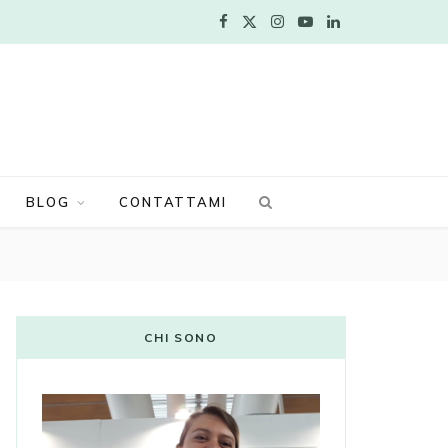
F
X
I
Y
L
a
(
n
o
i
c
T
s
u
n
e
w
t
T
k
b
i
a
u
e
BLOG
CONTATTAMI
o
t
g
b
d
o
t
r
e
I
k
e
a
n
CHI SONO
r
m
)