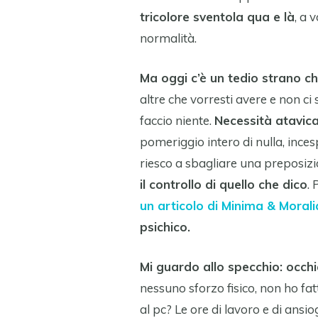
tricolore sventola qua e là
, a 
normalità.
Ma oggi c’è un tedio strano c
altre che vorresti avere e non ci
faccio niente.
Necessità atavica
pomeriggio intero di nulla, inces
riesco a sbagliare una preposiz
il controllo di quello che dico
. 
un articolo di Minima &
Morali
psichico.
Mi guardo allo specchio: occh
nessuno sforzo fisico, non ho fa
al pc? Le ore di lavoro e di ansio