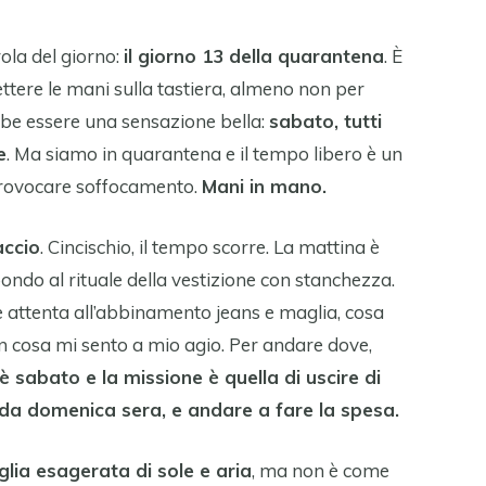
ola del giorno:
il giorno 13 della quarantena
. È
tere le mani sulla tastiera, almeno non per
be essere una sensazione bella:
sabato, tutti
e
. Ma siamo in quarantena e il tempo libero è un
provocare soffocamento.
Mani in mano.
accio
. Cincischio, il tempo scorre. La mattina è
pondo al rituale della vestizione con stanchezza.
e attenta all’abbinamento jeans e maglia, cosa
n cosa mi sento a mio agio. Per andare dove,
 sabato e la missione è quella di uscire di
da domenica sera, e andare a fare la spesa.
lia esagerata di sole e aria
, ma non è come