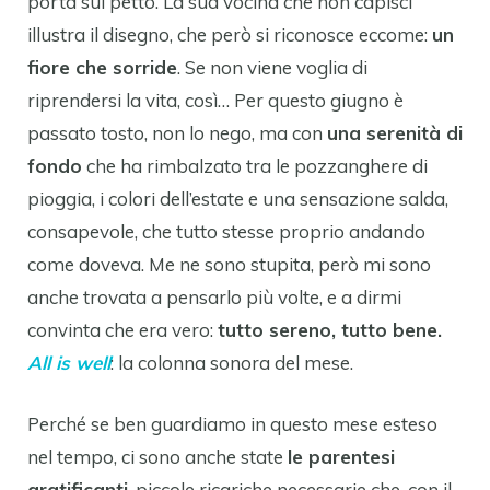
porta sul petto. La sua vocina che non capisci
illustra il disegno, che però si riconosce eccome:
un
fiore che sorride
. Se non viene voglia di
riprendersi la vita, così… Per questo giugno è
passato tosto, non lo nego, ma con
una serenità di
fondo
che ha rimbalzato tra le pozzanghere di
pioggia, i colori dell’estate e una sensazione salda,
consapevole, che tutto stesse proprio andando
come doveva. Me ne sono stupita, però mi sono
anche trovata a pensarlo più volte, e a dirmi
convinta che era vero:
tutto sereno, tutto bene.
All is well
: la colonna sonora del mese.
Perché se ben guardiamo in questo mese esteso
nel tempo, ci sono anche state
le parentesi
gratificanti
, piccole ricariche necessarie che, con il