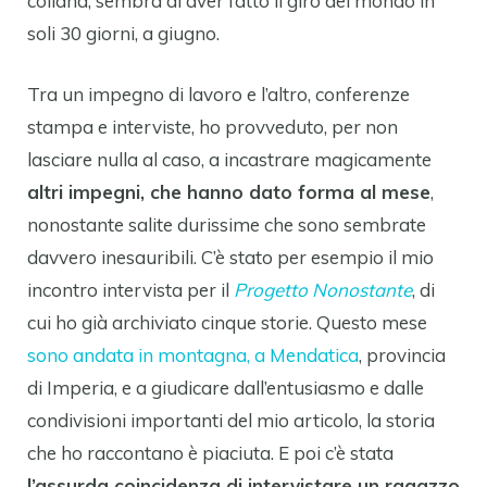
collana, sembra di aver fatto il giro del mondo in
soli 30 giorni, a giugno.
Tra un impegno di lavoro e l’altro, conferenze
stampa e interviste, ho provveduto, per non
lasciare nulla al caso, a incastrare magicamente
altri impegni, che hanno dato forma al mese
,
nonostante salite durissime che sono sembrate
davvero inesauribili. C’è stato per esempio il mio
incontro intervista per il
Progetto Nonostante
, di
cui ho già archiviato cinque storie. Questo mese
sono andata in montagna, a Mendatica
, provincia
di Imperia, e a giudicare dall’entusiasmo e dalle
condivisioni importanti del mio articolo, la storia
che ho raccontano è piaciuta. E poi c’è stata
l’assurda coincidenza di intervistare un ragazzo