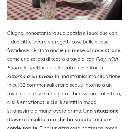
Giugno, nonostante la sua pazzia e i suoi due volti
– due città, lavoro e progetti, cose belle e cose
fastidiose – è stato anche
un mese di cose strane
,
come una serata di teatro a tavola, con
Play With
Food
e lo spettacolo del Teatro delle Ariette
Attorno a un tavolo
. In una stranissima situazione
in cui 32 commensali erano seduti intorno a un
tavolo-palco, si è mangiato – benissimo – riflettuto,
ci si è emozionati e ci si è sentiti in modo
stranissimo e mai provato prima.
Una situazione
davvero insolita, ma che ha saputo toccare
corde sopite
. E poi un’altra cosa pazzesca, come