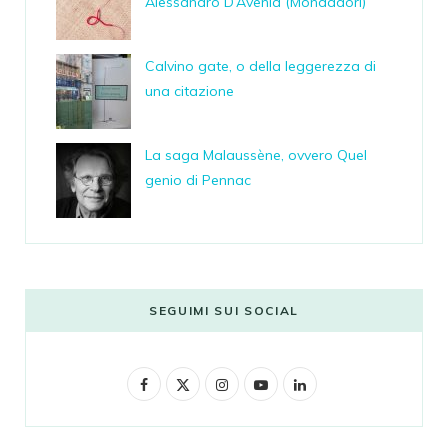
Alessandro D’Avenia (Mondadori)
Calvino gate, o della leggerezza di
una citazione
La saga Malaussène, ovvero Quel
genio di Pennac
SEGUIMI SUI SOCIAL
F
X
I
Y
L
a
(
n
o
i