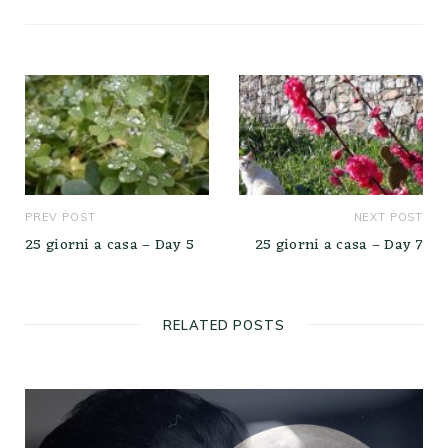
s
i
t
e
PREV POST
NEXT POST
25 giorni a casa – Day 5
25 giorni a casa – Day 7
RELATED POSTS