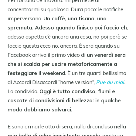
Per fortuna c’è il lavoro: mi permette di
concentrarmi su qualcosa. Dura poco: le notifiche
imperversano.
Un caffè, una tisana, una
spremuta. Adesso quando finisco poi faccio eh
,
adesso aspetta c’è ancora una cosa, no poi però se
faccio questa ecco no, ancora. È sera quando su
Facebook arriva il primo video di
un venerdì sera
che si scalda per uscire metaforicamente a
festeggiare il weekend
. È un tre quarti bellissimo
di Accordi Disaccordi “home version”,
Rue du midi
.
Lo condivido.
Oggi è tutto condiviso, fiumi e
cascate di condivisioni di bellezza: in qualche
modo dobbiamo salvarci.
E sono ormai le otto di sera, nulla di concluso
nella
mia bolla di relax inesistente
, quando capito su