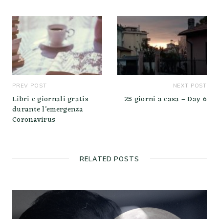
e
PREV POST
NEXT POST
Libri e giornali gratis
25 giorni a casa – Day 6
durante l’emergenza
Coronavirus
RELATED POSTS