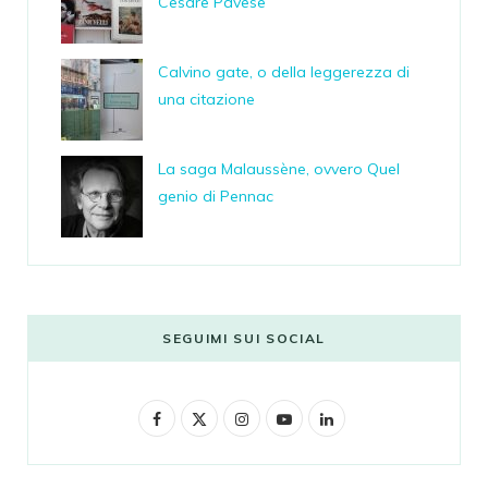
Cesare Pavese
Calvino gate, o della leggerezza di
una citazione
La saga Malaussène, ovvero Quel
genio di Pennac
SEGUIMI SUI SOCIAL
F
X
I
Y
L
a
(
n
o
i