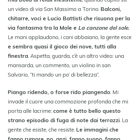
un video di via San Massimo a Torino.
Balconi,
chitarre, voci e Lucio Battisti che risuona per la
via fantasma tra la Mole e
La canzone del sole
.
Le mani applaudono, i cani abbaiano, la gente esce
e sembra quasi il gioco dei nove, tutti alla
finestra
. Aspetta, guarda, c’è un altro video: una
mansarda, un commento, un violino in san
Salvario, “ti mando un po’ di bellezza”.
Piango ridendo, o forse rido piangendo
. Mi
invade il cuore una commozione profonda che mi
porta alle lacrime:
come è tutto bello questo
strano episodio di fuga di note dai terrazzi
. La
gente che esiste, che resiste.
Le immagini che
fanno rumore, no, anzi, fanno suono, fanno