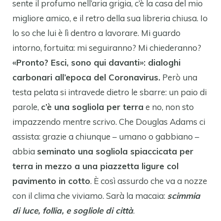
sente il profumo nell’aria grigia, c’è la casa del mio
migliore amico, e il retro della sua libreria chiusa. Io
lo so che lui è lì dentro a lavorare. Mi guardo
intorno, fortuita: mi seguiranno? Mi chiederanno?
«Pronto? Esci, sono qui davanti»: dialoghi
carbonari all’epoca del Coronavirus.
Però una
testa pelata si intravede dietro le sbarre: un paio di
parole,
c’è una sogliola per terra
e no, non sto
impazzendo mentre scrivo. Che Douglas Adams ci
assista: grazie a chiunque – umano o gabbiano –
abbia
seminato una sogliola spiaccicata per
terra in mezzo a una piazzetta ligure col
pavimento in cotto
. È così assurdo che va a nozze
con il clima che viviamo. Sarà la macaia:
scimmia
di luce, follia, e sogliole di città
.