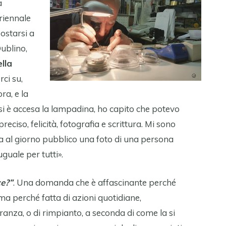
a
triennale
postarsi a
Dublino,
ella
rci su,
ra, e la
e si è accesa la lampadina, ho capito che potevo
reciso, felicità, fotografia e scrittura. Mi sono
a al giorno pubblico una foto di una persona
uale per tutti».
ce?”
. Una domanda che è affascinante perché
a perché fatta di azioni quotidiane,
ranza, o di rimpianto, a seconda di come la si