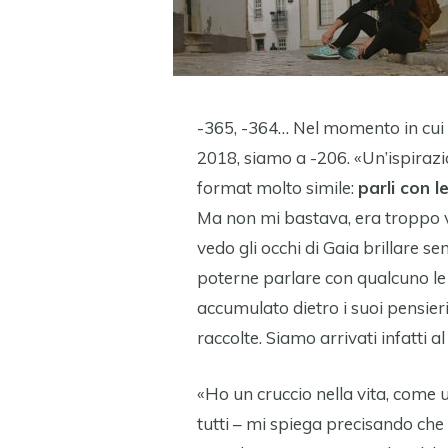
-365, -364… Nel momento in cui
2018, siamo a -206. «Un’ispiraz
format molto simile:
parli con l
Ma non mi bastava, era troppo v
vedo gli occhi di Gaia brillare s
poterne parlare con qualcuno le 
accumulato dietro i suoi pensieri 
raccolte. Siamo arrivati infatti a
«Ho un cruccio nella vita, come 
tutti – mi spiega precisando che 