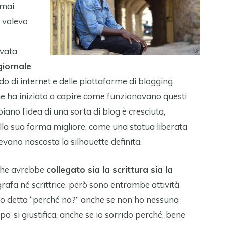
 mai
n volevo
ivata
giornale
do di internet e delle piattaforme di blogging
e ha iniziato a capire come funzionavano questi
piano l’idea di una sorta di blog è cresciuta,
ella sua forma migliore, come una statua liberata
nevano nascosta la silhouette definita.
 che avrebbe
collegato sia la scrittura sia la
grafa né scrittrice, però sono entrambe attività
ono detta “perché no?” anche se non ho nessuna
o’ si giustifica, anche se io sorrido perché, bene