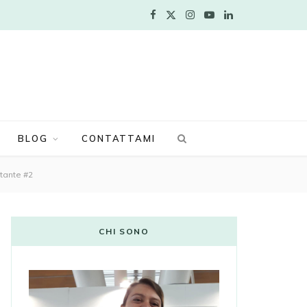
F
X
I
Y
L
a
(
n
o
i
c
T
s
u
n
e
w
t
T
k
b
i
a
u
e
BLOG
CONTATTAMI
o
t
g
b
d
stante #2
o
t
r
e
I
k
e
a
n
CHI SONO
r
m
)