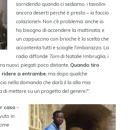
sorridendo quando ci sediamo, i tavolini
ancora deserti perché è presto – io faccio
colazione!». Non c’è problema: anche io
ho bisogno di accendere la mattinata, e
un cappuccino con brioche è la scelta che
accontenta tutti e scioglie l’imbarazzo. La
radio diffonde
Torn
di Natalie Imbruglia, i
ra nuovi, piegati poco distante.
Quando tiro
a ridere a entrambe
, ma dopo qualche
ncio nella domanda che darà il la alla mia
dea di mettere su un progetto del genere?”.
er caso
–
vuto in
 come