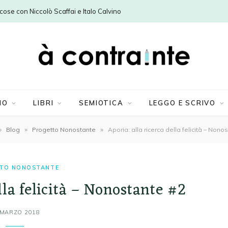
e cose con Niccolò Scaffai e Italo Calvino
MO
LIBRI
SEMIOTICA
LEGGO E SCRIVO
»
»
»
Blog
Progetto Nonostante
Aporia: alla ricerca della felicità – Nono
TO NONOSTANTE
lla felicità – Nonostante #2
 MARZO 2018