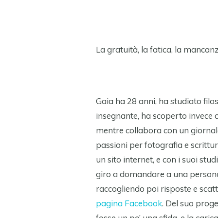
La gratuità, la fatica, la mancan
Gaia ha 28 anni, ha studiato fil
insegnante, ha scoperto invece c
mentre collabora con un giornale
passioni per fotografia e scrittu
un sito internet, e con i suoi stu
giro a domandare a una persona 
raccogliendo poi risposte e scatt
pagina Facebook
. Del suo proget
fosse un po’ una sfida, e la car