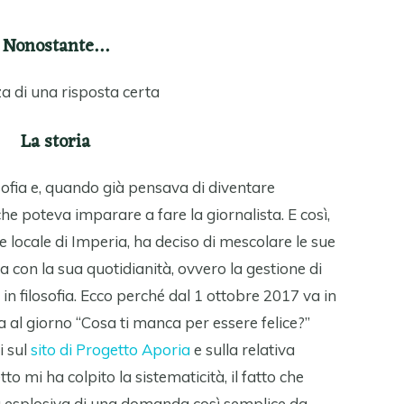
Nonostante…
za di una risposta certa
La storia
osofia e, quando già pensava di diventare
he poteva imparare a fare la giornalista. E così,
 locale di Imperia, ha deciso di mescolare le sue
ra con la sua quotidianità, ovvero la gestione di
di in filosofia. Ecco perché dal 1 ottobre 2017 va in
al giorno “Cosa ti manca per essere felice?”
i sul
sito di Progetto Aporia
e sulla relativa
to mi ha colpito la sistematicità, il fatto che
ica esplosiva di una domanda così semplice da