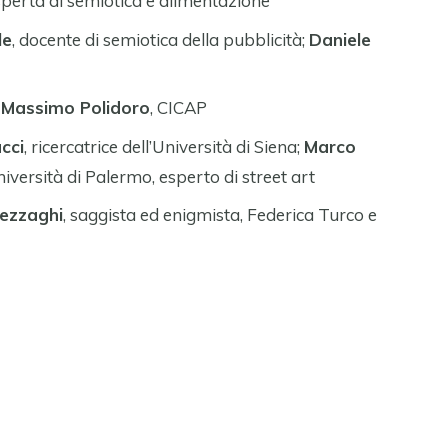
esperta di semiotica e alimentazione
le
, docente di semiotica della pubblicità;
Daniele
e
Massimo Polidoro
, CICAP
cci
, ricercatrice dell’Università di Siena;
Marco
niversità di Palermo, esperto di street art
ezzaghi
, saggista ed enigmista, Federica Turco e