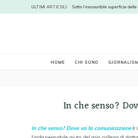
ULTIMI ARTICOLI:
Sotto l’inesauribile superficie dell
HOME
CHI SONO
GIORNALIS
In che senso? Do
In che senso? Dove va la comunicazione
è 
l’indispensabile aiuto del mio collega di dot