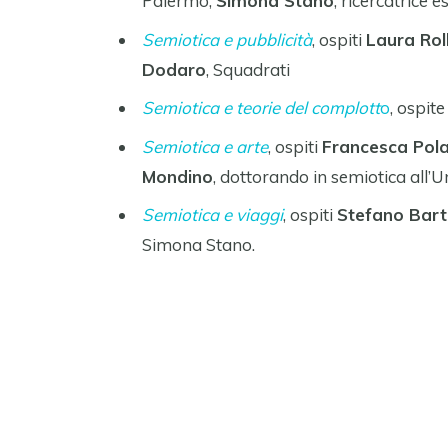
Palermo;
Simona Stano
, ricercatrice 
Semiotica e pubblicità
, ospiti
Laura Rol
Dodaro
, Squadrati
Semiotica e teorie del complott
o
, ospit
Semiotica e arte
, ospiti
Francesca Pola
Mondino
, dottorando in semiotica all’U
Semiotica e viaggi
, ospiti
Stefano Bart
Simona Stano.