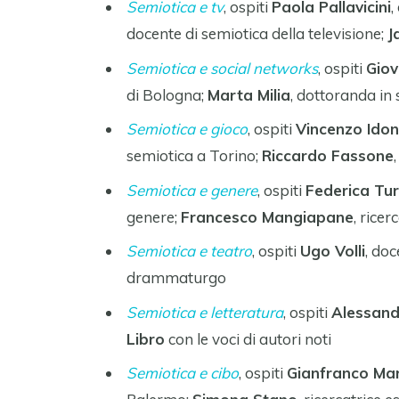
Semiotica e tv
, ospiti
Paola Pallavicini
,
docente di semiotica della televisione;
J
Semiotica e social networks
, ospiti
Gio
di Bologna;
Marta Milia
, dottoranda in
Semiotica e gioco
, ospiti
Vincenzo Ido
semiotica a Torino;
Riccardo Fassone
Semiotica e genere
, ospiti
Federica Tu
genere;
Francesco Mangiapane
, rice
Semiotica e teatro
, ospiti
Ugo Volli
, doc
drammaturgo
Semiotica e letteratura
, ospiti
Alessand
Libro
con le voci di autori noti
Semiotica e cibo
, ospiti
Gianfranco Ma