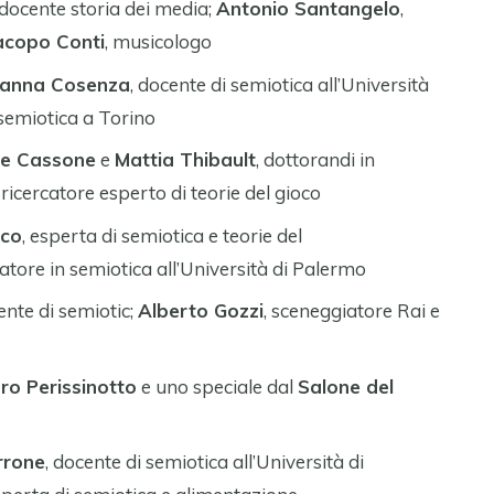
 docente storia dei media;
Antonio Santangelo
,
acopo Conti
, musicologo
vanna Cosenza
, docente di semiotica all’Università
 semiotica a Torino
ne Cassone
e
Mattia Thibault
, dottorandi in
, ricercatore esperto di teorie del gioco
rco
, esperta di semiotica e teorie del
rcatore in semiotica all’Università di Palermo
ente di semiotic;
Alberto Gozzi
, sceneggiatore Rai e
ro Perissinotto
e uno speciale dal
Salone del
rrone
, docente di semiotica all’Università di