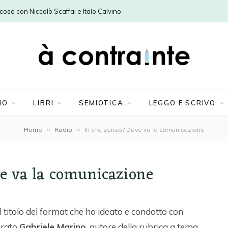
e cose con Niccolò Scaffai e Italo Calvino
MO
LIBRI
SEMIOTICA
LEGGO E SCRIVO
»
»
Home
Radio
In che senso? Dove va la comunicazione
ve va la comunicazione
il titolo del format che ho ideato e condotto con
torato
Gabriele Marino
, autore della rubrica a tema