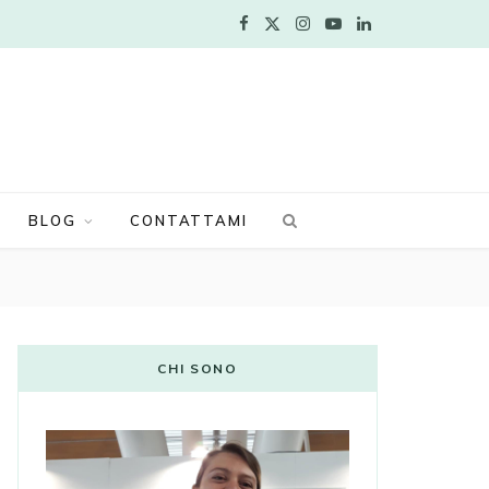
F
X
I
Y
L
a
(
n
o
i
c
T
s
u
n
e
w
t
T
k
b
i
a
u
e
BLOG
CONTATTAMI
o
t
g
b
d
o
t
r
e
I
k
e
a
n
CHI SONO
r
m
)