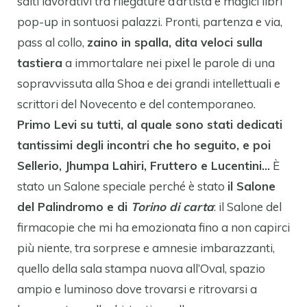
salti lavorativi tra rilegature d’artista e magici libri
pop-up in sontuosi palazzi. Pronti, partenza e via,
pass al collo,
zaino in spalla, dita veloci sulla
tastiera
a immortalare nei pixel le parole di una
sopravvissuta alla Shoa e dei grandi intellettuali e
scrittori del Novecento e del contemporaneo.
Primo Levi su tutti, al quale sono stati dedicati
tantissimi degli incontri che ho seguito, e poi
Sellerio, Jhumpa Lahiri, Fruttero e Lucentini…
È
stato un Salone speciale perché è stato
il Salone
del Palindromo e di
Torino di carta
: il Salone del
firmacopie che mi ha emozionata fino a non capirci
più niente, tra sorprese e amnesie imbarazzanti,
quello della sala stampa nuova all’Oval, spazio
ampio e luminoso dove trovarsi e ritrovarsi a