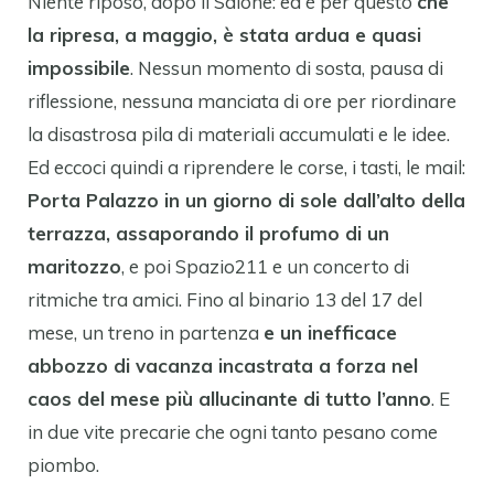
Niente riposo, dopo il Salone: ed è per questo
che
la ripresa, a maggio, è stata ardua e quasi
impossibile
. Nessun momento di sosta, pausa di
riflessione, nessuna manciata di ore per riordinare
la disastrosa pila di materiali accumulati e le idee.
Ed eccoci quindi a riprendere le corse, i tasti, le mail:
Porta Palazzo in un giorno di sole dall’alto della
terrazza, assaporando il profumo di un
maritozzo
, e poi Spazio211 e un concerto di
ritmiche tra amici. Fino al binario 13 del 17 del
mese, un treno in partenza
e un inefficace
abbozzo di vacanza incastrata a forza nel
caos del mese più allucinante di tutto l’anno
. E
in due vite precarie che ogni tanto pesano come
piombo.