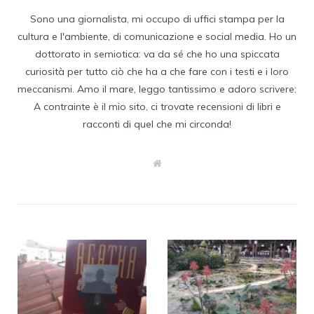
Sono una giornalista, mi occupo di uffici stampa per la
cultura e l'ambiente, di comunicazione e social media. Ho un
dottorato in semiotica: va da sé che ho una spiccata
curiosità per tutto ciò che ha a che fare con i testi e i loro
meccanismi. Amo il mare, leggo tantissimo e adoro scrivere:
A contrainte è il mio sito, ci trovate recensioni di libri e
racconti di quel che mi circonda!
W
e
b
s
i
t
e