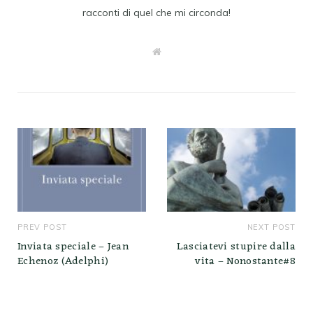
racconti di quel che mi circonda!
W
e
b
s
i
t
e
PREV POST
NEXT POST
Inviata speciale – Jean
Lasciatevi stupire dalla
Echenoz (Adelphi)
vita – Nonostante#8