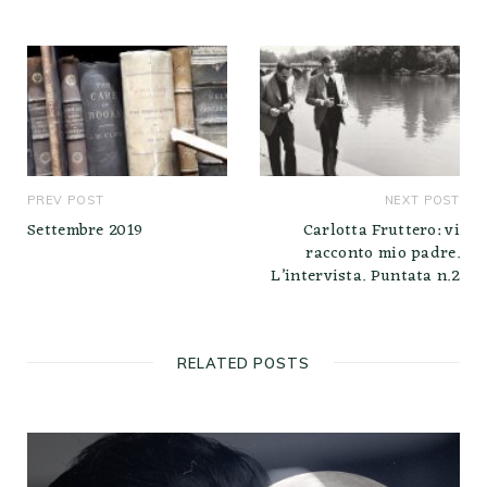
t
e
PREV POST
NEXT POST
Settembre 2019
Carlotta Fruttero: vi
racconto mio padre.
L’intervista. Puntata n.2
RELATED POSTS