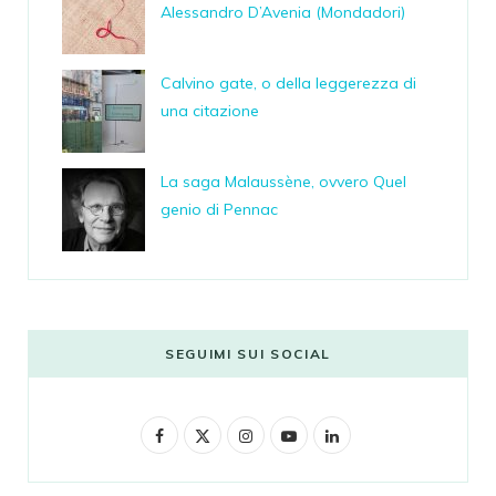
Alessandro D’Avenia (Mondadori)
Calvino gate, o della leggerezza di
una citazione
La saga Malaussène, ovvero Quel
genio di Pennac
SEGUIMI SUI SOCIAL
F
X
I
Y
L
a
(
n
o
i