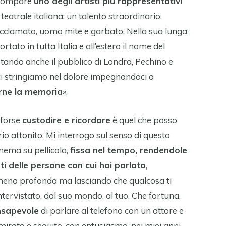
 scompare
uno degli artisti più rappresentativi
teatrale italiana: un talento straordinario,
cclamato, uomo mite e garbato. Nella sua lunga
tato in tutta Italia e all’estero il nome del
stando anche il pubblico di Londra, Pechino e
i stringiamo nel dolore impegnandoci a
irne la memoria
».
 forse
custodire e ricordare
è quel che posso
io attonito. Mi interrogo sul senso di questo
inema su pellicola,
fissa nel tempo, rendendole
ati delle persone con cui hai parlato
,
meno profonda ma lasciando che qualcosa ti
ntervistato, dal suo mondo, al tuo. Che fortuna,
nsapevole
di parlare al telefono con un attore e
mmirato e seguito, con entusiasmo, nei miei anni