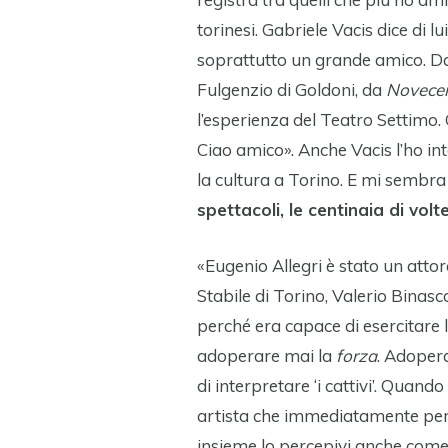
torinesi. Gabriele Vacis dice di 
soprattutto un grande amico. Da
Fulgenzio di Goldoni, da
Novece
l’esperienza del Teatro Settimo
Ciao amico». Anche Vacis l’ho int
la cultura a Torino. E mi sembr
spettacoli, le centinaia di volt
«Eugenio Allegri è stato un attore
Stabile di Torino, Valerio Binas
perché era capace di esercitare 
adoperare mai la
forza
. Adopera
di interpretare ‘i cattivi’. Quando
artista che immediatamente perc
insieme lo percepivi anche come 