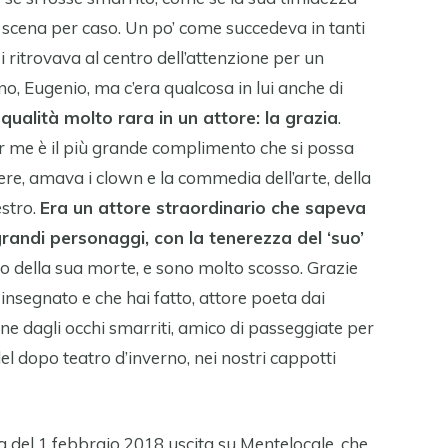
a scena per caso. Un po’ come succedeva in tanti
i ritrovava al centro dell’attenzione per un
no, Eugenio, ma c’era qualcosa in lui anche di
qualità molto rara in un attore: la grazia
.
er me è il più grande complimento che si possa
ere, amava i clown e la commedia dell’arte, della
stro.
Era un attore straordinario che sapeva
grandi personaggi, con la tenerezza del ‘suo’
 della sua morte, e sono molto scosso. Grazie
 insegnato e che hai fatto, attore poeta dai
ione dagli occhi smarriti, amico di passeggiate per
del dopo teatro d’inverno, nei nostri cappotti
 del 1 febbraio 2018 uscita su Mentelocale, che