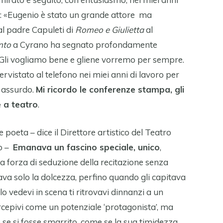
lui: «Eugenio è stato un grande attore ma
l padre Capuleti di
Romeo e Giulietta
al
nto
a Cyrano ha segnato profondamente
. Gli vogliamo bene e gliene vorremo per sempre.
ervistato al telefono nei miei anni di lavoro per
a assurdo.
Mi ricordo le conferenze stampa, gli
e a teatro
.
 poeta – dice il Direttore artistico del Teatro
co –
Emanava un fascino speciale, unico
,
la forza di seduzione della recitazione senza
va solo la dolcezza, perfino quando gli capitava
 lo vedevi in scena ti ritrovavi dinnanzi a un
epivi come un potenziale ‘protagonista’, ma
se si fosse smarrito, come se la sua timidezza