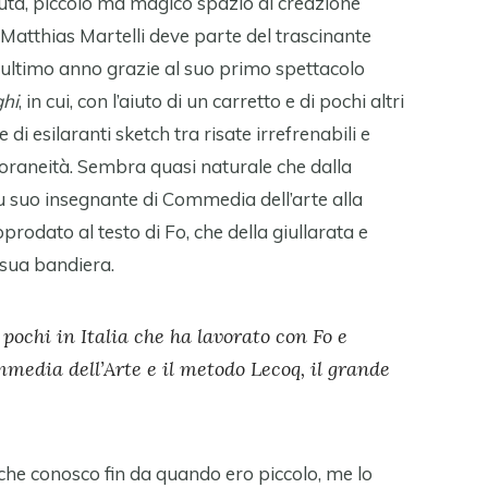
duta, piccolo ma magico spazio di creazione
 Matthias Martelli deve parte del trascinante
l’ultimo anno grazie al suo primo spettacolo
ghi
, in cui, con l’aiuto di un carretto e di pochi altri
e di esilaranti sketch tra risate irrefrenabili e
raneità. Sembra quasi naturale che dalla
fu suo insegnante di Commedia dell’arte alla
prodato al testo di Fo, che della giullarata e
a sua bandiera.
 pochi in Italia che ha lavorato con Fo e
media dell’Arte e il metodo Lecoq, il grande
che conosco fin da quando ero piccolo, me lo