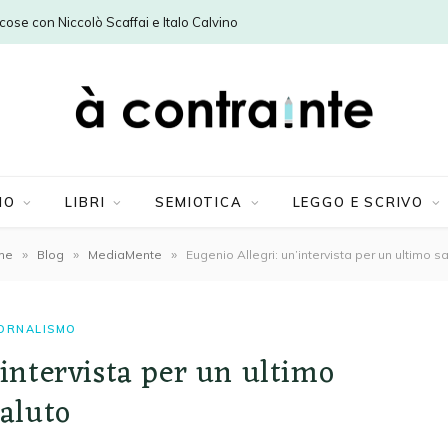
e cose con Niccolò Scaffai e Italo Calvino
MO
LIBRI
SEMIOTICA
LEGGO E SCRIVO
»
»
»
me
Blog
MediaMente
Eugenio Allegri: un’intervista per un ultimo s
ORNALISMO
’intervista per un ultimo
saluto