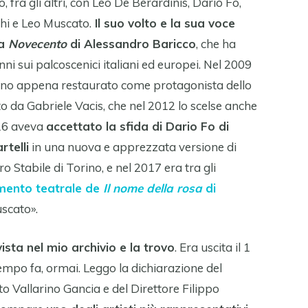
, fra gli altri, con Leo De Berardinis, Dario Fo,
chi e Leo Muscato.
Il suo volto e la sua voce
 a
Novecento
di Alessandro Baricco
, che ha
nni sui palcoscenici italiani ed europei. Nel 2009
nano appena restaurato come protagonista dello
o da Gabriele Vacis, che nel 2012 lo scelse anche
16 aveva
accettato la sfida di Dario Fo di
rtelli
in una nuova e apprezzata versione di
ro Stabile di Torino, e nel 2017 era tra gli
mento teatrale de
Il nome della rosa
di
uscato».
vista nel mio archivio e la trovo
. Era uscita il 1
empo fa, ormai. Leggo la dichiarazione del
o Vallarino Gancia e del Direttore Filippo