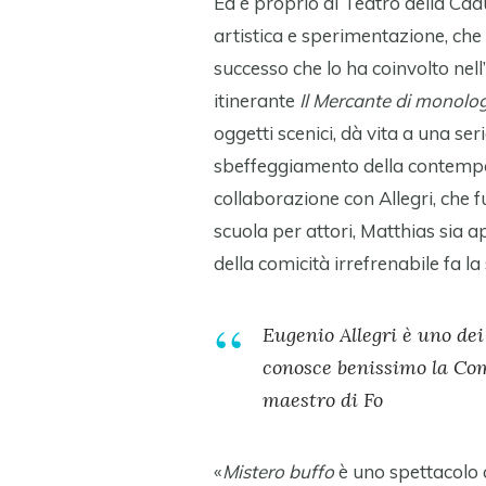
Ed è proprio al Teatro della Ca
artistica e sperimentazione, che
successo che lo ha coinvolto nel
itinerante
Il Mercante di monolo
oggetti scenici, dà vita a una seri
sbeffeggiamento della contempo
collaborazione con Allegri, che 
scuola per attori, Matthias sia ap
della comicità irrefrenabile fa l
Eugenio Allegri è uno dei
conosce benissimo la Com
maestro di Fo
«
Mistero buffo
è uno spettacolo 