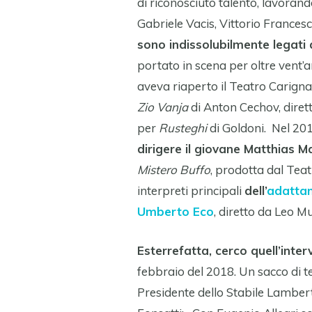
di riconosciuto talento, lavorando
Gabriele Vacis, Vittorio Frances
sono indissolubilmente legati
portato in scena per oltre vent’a
aveva riaperto il Teatro Carig
Zio Vanja
di Anton Cechov, dirett
per
Rusteghi
di Goldoni. Nel 20
dirigere il giovane Matthias Ma
Mistero Buffo
, prodotta dal Teat
interpreti principali
dell’
adatta
Umberto Eco
, diretto da Leo M
Esterrefatta, cerco quell’inter
febbraio del 2018. Un sacco di t
Presidente dello Stabile Lambert