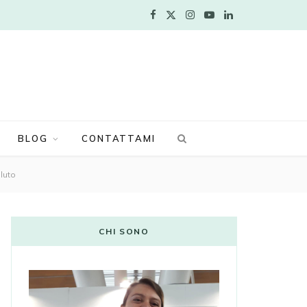
F
X
I
Y
L
a
(
n
o
i
c
T
s
u
n
e
w
t
T
k
b
i
a
u
e
BLOG
CONTATTAMI
o
t
g
b
d
aluto
o
t
r
e
I
k
e
a
n
CHI SONO
r
m
)