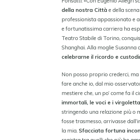
Fonsatti: «Con Eugenio Allegri
della nostra Città
e della scena 
professionista appassionato e a
e fortunatissima carriera ha espor
Teatro Stabile di Torino, conqui
Shanghai. Alla moglie Susanna c
celebrarne il ricordo e custod
Non posso proprio crederci, ma
fare anche io, dal mio osservator
mestiere che, un po’ come fa il c
immortali, le voci e i virgolett
stringendo una relazione più o 
fosse trasmesso, arrivasse dall’i
la mia.
Sfacciata fortuna inco
registra tra quelli che più ho a