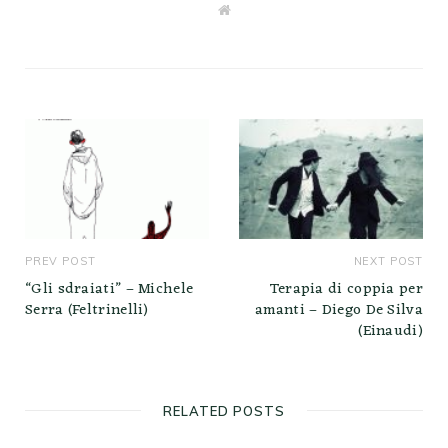
W
e
b
s
i
t
e
PREV POST
NEXT POST
“Gli sdraiati” – Michele
Terapia di coppia per
Serra (Feltrinelli)
amanti – Diego De Silva
(Einaudi)
RELATED POSTS